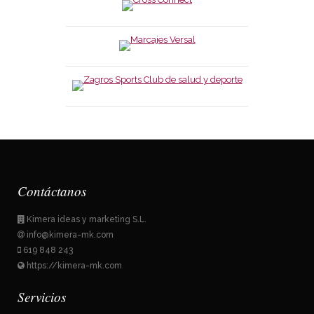
Contáctanos
Kimera ideas y marketing S.L.
info@kimera-mk.com
619 848 243
https://kimera-mk.com
Servicios