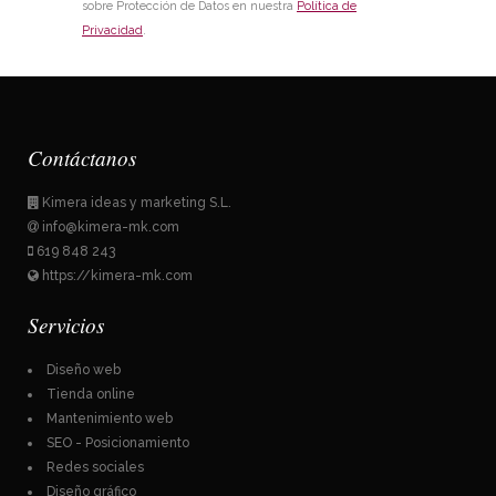
sobre Protección de Datos en nuestra
Política de
Privacidad
.
Contáctanos
Kimera ideas y marketing S.L.
info@kimera-mk.com
619 848 243
https://kimera-mk.com
Servicios
Diseño web
Tienda online
Mantenimiento web
SEO - Posicionamiento
Redes sociales
Diseño gráfico