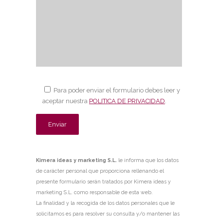
Para poder enviar el formulario debes leer y
aceptar nuestra
POLITICA DE PRIVACIDAD
.
Kimera ideas y marketing S.L.
le informa que los datos
de carácter personal que proporciona rellenando el
presente formulario serán tratados por Kimera ideas y
marketing S.L. como responsable de esta web.
La finalidad y la recogida de los datos personales que le
solicitamos es para resolver su consulta y/o mantener las