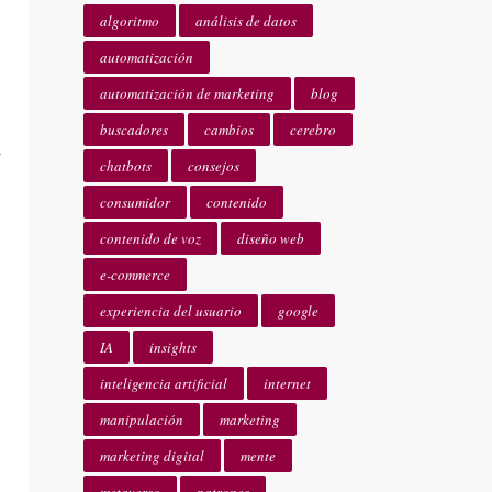
algoritmo
análisis de datos
automatización
automatización de marketing
blog
buscadores
cambios
cerebro
r
chatbots
consejos
consumidor
contenido
contenido de voz
diseño web
e-commerce
experiencia del usuario
google
IA
insights
inteligencia artificial
internet
manipulación
marketing
marketing digital
mente