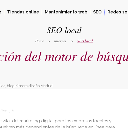
b
Tiendas online
Mantenimiento web
SEO
Redes so
SEO local
Home
>
Internet
>
SEO local
ción del motor de búsqu
ting
0
 vital del marketing digital para las empresas locales y
vuelven más dependientes de la búsqueda en línea para