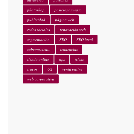
metaverso
patrones
photoshop
posicionamiento
publicidad
página web
redes sociales
renovación web
segmentación
SEO
SEO local
subconsciente
tendencias
tienda online
tips
tricks
trucos
UX
venta online
web corporativa