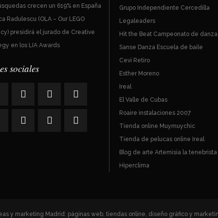
búsquedas crecen un 619% en España
Grupo Independiente Cercedilla
ca Radulescu (OLA – Our LEGO
Legaleaders
y) presidirá el jurado de Creative
Hit the Beat Campeonato de danza
egy en los LIA Awards
Sanse Danza Escuela de baile
Cevi Retiro
es sociales
Esther Moreno
Ireal
El Valle de Cubas
Roaire instalaciones 2007
Tienda online Muymuychic
Tienda de pelucas online Ireal
Blog de arte Artemisia la tenebrista
Hiperclima