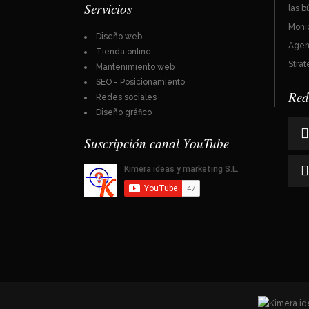
Servicios
las 
Moni
Diseño web
Agenc
Tienda online
Strat
Mantenimiento web
SEO - Posicionamiento
Red
Redes sociales
Diseño gráfico
Suscripción canal YouTube