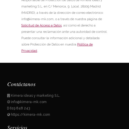
marketing S.L. en C/ Menorca, 9. Local. 28009 Madrid
(MADRID), a través de la dirección de correo electrónico:
info@kimera-mk.com, o a través de nuestra página de
Solicitud de Acceso a Datos
, así como el derecho a
presentar una reclamación ante una autoridad de control.
Puede consultar la información adicional y detallada
sobre Protección de Datos en nuestra
Política de
Privacidad
.
Contáctanos
Kimera ideas y marketing S.L.
info@kimera-mk.com
619 848 243
https://kimera-mk.com
Servicios